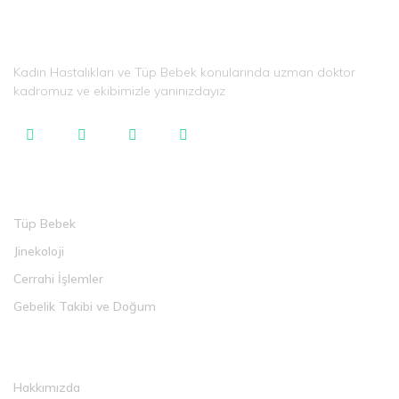
Kadın Hastalıkları ve Tüp Bebek konularında uzman doktor
kadromuz ve ekibimizle yanınızdayız
Tedaviler
Tüp Bebek
Jinekoloji
Cerrahi İşlemler
Gebelik Takibi ve Doğum
Faydalı Linkler
Hakkımızda