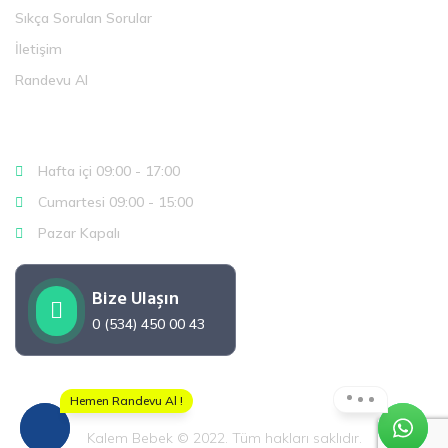
Sıkça Sorulan Sorular
İletişim
Randevu Al
Çalışma Saatlerimiz
Hafta içi 09:00 - 17:00
Cumartesi 09:00 - 15:00
Pazar Kapalı
Bize Ulaşın
0 (534) 450 00 43
Hemen Randevu Al !
Kalem Bebek © 2022. Tüm hakları saklıdır.