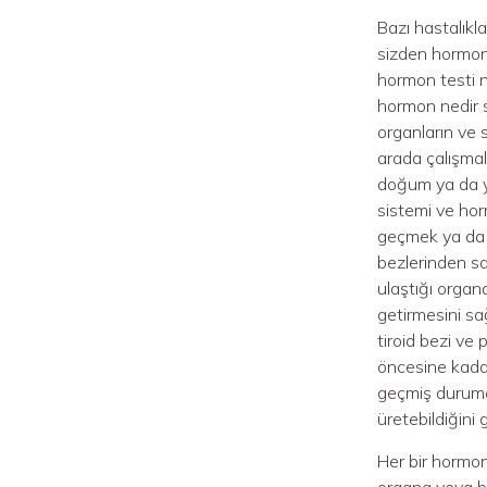
Bazı hastalıkl
sizden hormon t
hormon testi n
hormon nedir 
organların ve s
arada çalışma
doğum ya da y
sistemi ve hor
geçmek ya da u
bezlerinden sa
ulaştığı organ
getirmesini sa
tiroid bezi ve 
öncesine kadar
geçmiş durumda
üretebildiğini 
Her bir hormon
organa veya bö