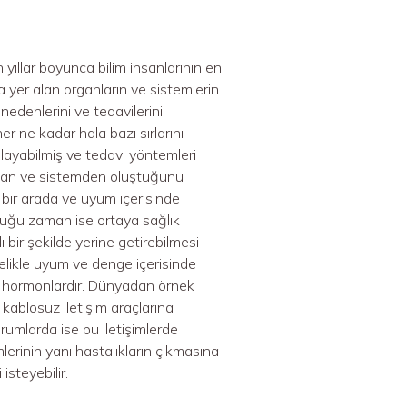
 yıllar boyunca bilim insanlarının en
 yer alan organların ve sistemlerin
nedenlerini ve tedavilerini
 ne kadar hala bazı sırlarını ​​
anlayabilmiş ve tedavi yöntemleri
ndan ve sistemden oluştuğunu
n bir arada ve uyum içerisinde
duğu zaman ise ortaya sağlık
 bir şekilde yerine getirebilmesi
ylelikle uyum ve denge içerisinde
i ve hormonlardır. Dünyadan örnek
 kablosuz iletişim araçlarına
rumlarda ise bu iletişimlerde
mlerinin yanı hastalıkların çıkmasına
isteyebilir.