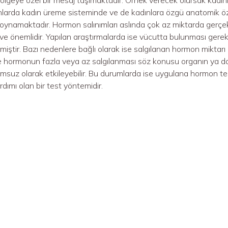
arda kadın üreme sisteminde ve de kadınlara özgü anatomik özel
 oynamaktadır. Hormon salınımları aslında çok az miktarda gerçe
e önemlidir. Yapılan araştırmalarda ise vücutta bulunması gere
nmiştir. Bazı nedenlere bağlı olarak ise salgılanan hormon miktarı
 hormonun fazla veya az salgılanması söz konusu organın ya da s
umsuz olarak etkileyebilir. Bu durumlarda ise uygulana hormon te
dımı olan bir test yöntemidir.