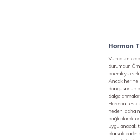
Hormon Te
Vücudumuzda b
durumdur. Örne
önemli yükselm
Ancak her ne 
döngüsünün bo
dalgalanmaları
Hormon testi 
nedeni daha ne
bağlı olarak o
uygulanacak ted
olursak kadınl