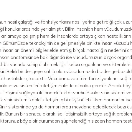
 nasıl çalıştığı ve fonksiyonlarını nasıl yerine getirdiği çok uzun
ği konular arasında yer almıştır. Bilim insanları hem vücudumuzda
ını anlamaya çalışmış hem de insanlarda ortaya çıkan hastalıkların 
r. Günümüzde teknolojinin de gelişmesiyle birlikte insan vücudu her
 insanları önemli bilgiler elde etmiş, birçok hastalığın nedenini 
r. İnsan anatomisinde bakıldığında ise vücudumuzun birçok orga
lı bir vücuda sahip olabilmek için ise bu organların ve sistemleri
kir. Belirli bir dengeye sahip olan vücudumuzda bu denge bozul
ni hastalıklar çıkacaktır. Vücudumuzun tüm fonksiyonlarını sağlıklı
anların ve sistemlerin iletişim halinde olmaları gerekir. Ancak bö
 Bu iletişimi sağlayan iki önemli faktör vardır. Bunlar sinir sistem
 sinir sistemi kablolu iletişim gibi düşünülebilirken hormonlar ise
. Sinir sisteminde ya da hormonlarda meydana gelebilecek bazı du
ir. Bunun bir sonucu olarak ise iletişimsizlik ortaya sağlık proble
ktorunuz böyle bir durumdan şüphelendiğin sizden hormon testi 