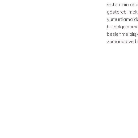
sisteminin ön
gösterebilmek
yumurtlama dö
bu dalgalanma g
beslenme alışk
zamanda ve bu