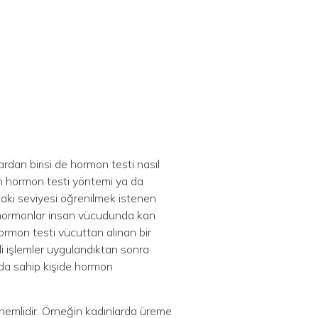
ardan birisi de hormon testi nasıl
nan hormon testi yöntemi ya da
ttaki seviyesi öğrenilmek istenen
a hormonlar insan vücudunda kan
hormon testi vücuttan alınan bir
li işlemler uygulandıktan sonra
cuda sahip kişide hormon
emlidir. Örneğin kadınlarda üreme