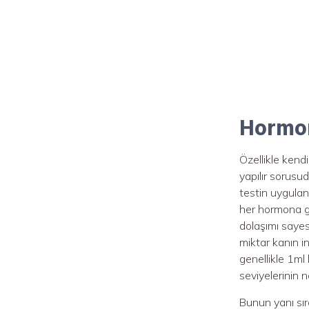
Hormon
Özellikle kendi
yapılır sorusu
testin uygulan
her hormona gö
dolaşımı sayes
miktar kanın i
genellikle 1ml
seviyelerinin 
Bunun yanı sı