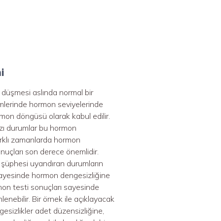
mi
düşmesi aslında normal bir
emlerinde hormon seviyelerinde
rmon döngüsü olarak kabul edilir.
azı durumlar bu hormon
rklı zamanlarda hormon
nuçları son derece önemlidir.
 şüphesi uyandıran durumların
 sayesinde hormon dengesizliğine
mon testi sonuçları sayesinde
enebilir. Bir örnek ile açıklayacak
sizlikler adet düzensizliğine,