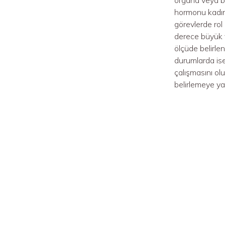
hormonu kadınl
görevlerde rol
derece büyük v
ölçüde belirle
durumlarda ise
çalışmasını ol
belirlemeye yar