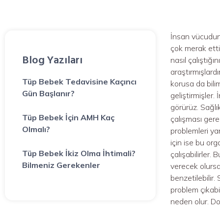
İnsan vücudunun
çok merak etti
Blog Yazıları
nasıl çalıştığ
araştırmışlardı
Tüp Bebek Tedavisine Kaçıncı
korusa da bilim
Gün Başlanır?
geliştirmişle
görürüz. Sağlık
Tüp Bebek İçin AMH Kaç
çalışması gere
Olmalı?
problemleri ya
için ise bu org
Tüp Bebek İkiz Olma İhtimali?
çalışabilirler.
Bilmeniz Gerekenler
verecek olursak
benzetilebilir
problem çıkabil
neden olur. Do