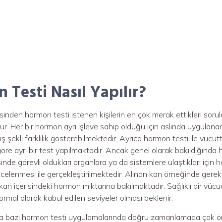
 Testi Nasıl Yapılır?
sinden hormon testi istenen kişilerin en çok merak ettikleri sorul
dur. Her bir hormon ayrı işleve sahip olduğu için aslında uygula
ış şekli farklılık gösterebilmektedir. Ayrıca hormon testi ile vücu
re ayrı bir test yapılmaktadır. Ancak genel olarak bakıldığınd
inde görevli oldukları organlara ya da sistemlere ulaştıkları için 
ncelenmesi ile gerçekleştirilmektedir. Alınan kan örneğinde gerek
 kan içerisindeki hormon miktarına bakılmaktadır. Sağlıklı bir vü
normal olarak kabul edilen seviyeler olması beklenir.
ra bazı hormon testi uygulamalarında doğru zamanlamada çok ön