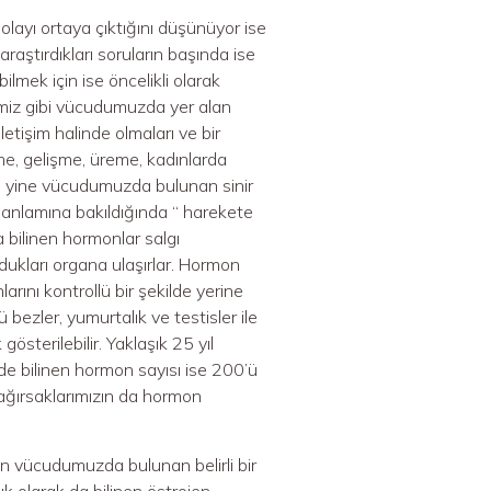
layı ortaya çıktığını düşünüyor ise
araştırdıkları soruların başında ise
lmek için ise öncelikli olarak
imiz gibi vücudumuzda yer alan
iletişim halinde olmaları ve bir
e, gelişme, üreme, kadınlarda
e yine vücudumuzda bulunan sinir
 anlamına bakıldığında “ harekete
bilinen hormonlar salgı
ukları organa ulaşırlar. Hormon
rını kontrollü bir şekilde yerine
ezler, yumurtalık ve testisler ile
österilebilir. Yaklaşık 25 yıl
e bilinen hormon sayısı ise 200’ü
bağırsaklarımızın da hormon
on vücudumuzda bulunan belirli bir
k olarak da bilinen östrojen