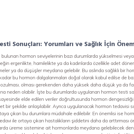
sti Sonuçları: Yorumları ve Sağlık İçin Öne
ulunan hormon seviyelerinin bazı durumlarda yükselmesi veya 
ğin ergenlikte, hamilelikte ya da kadınlarda özellikle adet dön
eler ya da düşüşler meydana gelebilir. Bu aslında sağlıklı bir ho
kadar bu hormon dalgalanmaları doğal olarak kabul edilse de b
zulması, olması gerekenden daha yüksek daha düşük ya da fa
na neden olabilir. İşte bu durumlarda uygulanan hormon testi so
sayesinde elde edilen veriler doğrultusunda hormon dengesizliği
t bir şekilde anlaşılabilir. Ayrıca uygulanacak hormon tedavisi
rtaya çıkan bu durumlara müdahale edilebilir. En önemlisi ise hor
avi ile ortaya çıkan hastalıkların şiddetini daha da arttırması önl
arda üreme sistemine ait hormonlarda meydana gelebilecek denge