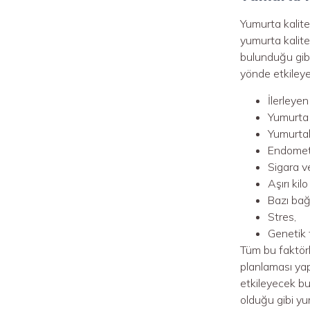
Yumurta kalites
yumurta kalite
bulunduğu gibi
yönde etkileyen
İlerleyen
Yumurta 
Yumurtal
Endometri
Sigara ve
Aşırı kilo
Bazı bağı
Stres,
Genetik f
Tüm bu faktörl
planlaması yap
etkileyecek bu
olduğu gibi yu