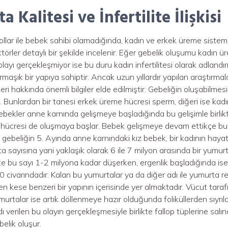
 Kalitesi ve İnfertilite İlişkisi
yollar ile bebek sahibi olamadığında, kadın ve erkek üreme siste
törler detaylı bir şekilde incelenir. Eğer gebelik oluşumu kadı
layı gerçekleşmiyor ise bu duru kadın infertilitesi olarak adlandı
maşık bir yapıya sahiptir. Ancak uzun yıllardır yapılan araştırm
leri hakkında önemli bilgiler elde edilmiştir. Gebeliğin oluşabilmesi 
 Bunlardan bir tanesi erkek üreme hücresi sperm, diğeri ise ka
z bebekler anne karnında gelişmeye başladığında bu gelişimle birl
hücresi de oluşmaya başlar. Bebek gelişmeye devam ettikçe bu
ki gebeliğin 5. Ayında anne karnındaki kız bebek, bir kadının haya
 sayısına yani yaklaşık olarak 6 ile 7 milyon arasında bir yumur
te bu sayı 1-2 milyona kadar düşerken, ergenlik başladığında ise 
 civarındadır. Kalan bu yumurtalar ya da diğer adı ile yumurta 
ilen kese benzeri bir yapının içerisinde yer almaktadır. Vücut tara
rtalar ise artık döllenmeye hazır olduğunda foliküllerden sıyrılara
 verilen bu olayın gerçekleşmesiyle birlikte fallop tüplerine sa
belik oluşur.