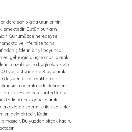
eriklere sahip gıda ürünlerinin
kilemektedir. Bütün bunların
emidir. Günümüzde neredeyse
olamamakta ve
infertilite
tanısı
afından çiftlerin bir yıl boyunca,
ağmen gebeliğin oluşmaması olarak
vlerinin azalmasına bağlı olarak 35
y, 40 yaş üstünde ise 3 ay olarak
işiden biri infertilite tanısı
ın olmasının önemli nedenlerinden
fertilitesi ve erkek infertilitesi
lmektedir. Ancak genel olarak
erkeklerde sperm ile ilgili sorunlar
emleri gelmektedir. Kadın
k olmasıdır. Bu yüzden birçok kadın,
aktadır.