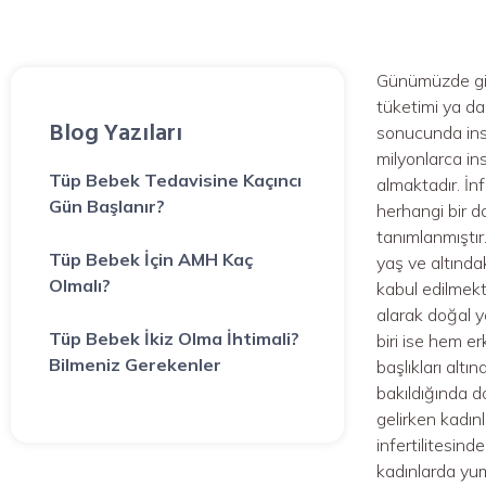
Günümüzde gide
tüketimi ya da
Blog Yazıları
sonucunda ins
milyonlarca in
Tüp Bebek Tedavisine Kaçıncı
almaktadır. İnf
Gün Başlanır?
herhangi bir d
tanımlanmıştır
Tüp Bebek İçin AMH Kaç
yaş ve altında
Olmalı?
kabul edilmekt
alarak doğal y
Tüp Bebek İkiz Olma İhtimali?
biri ise hem er
Bilmeniz Gerekenler
başlıkları alt
bakıldığında do
gelirken kadınl
infertilitesind
kadınlarda yum