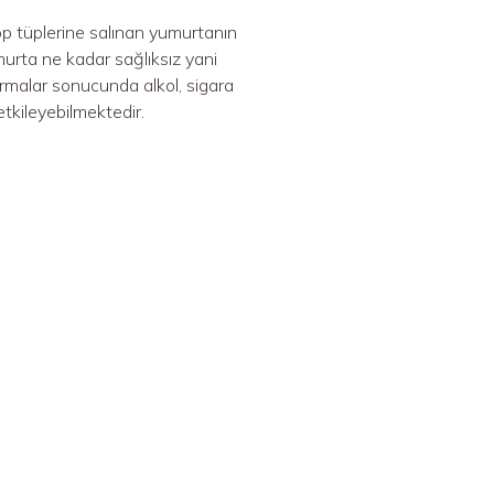
op tüplerine salınan yumurtanın
murta ne kadar sağlıksız yani
tırmalar sonucunda alkol, sigara
etkileyebilmektedir.