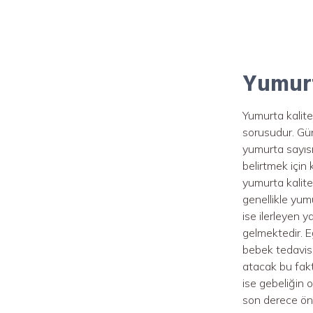
Yumurt
Yumurta kalites
sorusudur. Gü
yumurta sayısı
belirtmek için 
yumurta kalites
genellikle yum
ise ilerleyen y
gelmektedir. E
bebek tedavisi
atacak bu fakt
ise gebeliğin 
son derece ön