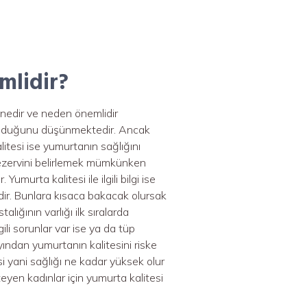
mlidir?
i nedir ve neden önemlidir
 olduğunu düşünmektedir. Ancak
itesi ise yumurtanın sağlığını
a rezervini belirlemek mümkünken
murta kalitesi ile ilgili bilgi ise
edir. Bunlara kısaca bakacak olursak
alığının varlığı ilk sıralarda
li sorunlar var ise ya da tüp
ından yumurtanın kalitesini riske
i yani sağlığı ne kadar yüksek olur
eyen kadınlar için yumurta kalitesi