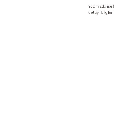
Yazımızda ise
Bir sorunuz mu var?
detaylı bilgile
Uzmanlarımız aklınızdaki soruları
yanıtlamaktan mutluluk duyar.
0 (534) 450 00 43
info@kalembebek.com