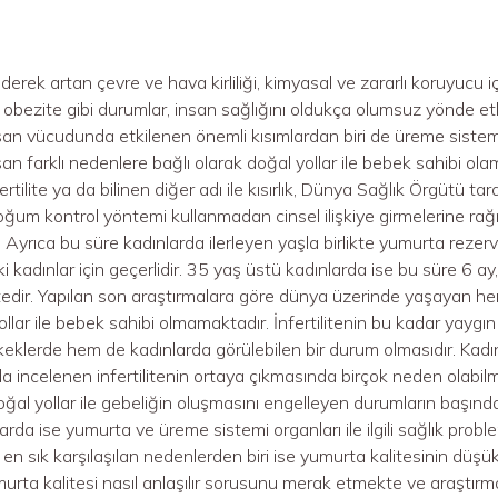
rek artan çevre ve hava kirliliği, kimyasal ve zararlı koruyucu iç
 obezite gibi durumlar, insan sağlığını oldukça olumsuz yönde et
an vücudunda etkilenen önemli kısımlardan biri de üreme sist
san farklı nedenlere bağlı olarak doğal yollar ile bebek sahibi 
ertilite ya da bilinen diğer adı ile kısırlık, Dünya Sağlık Örgütü tar
oğum kontrol yöntemi kullanmadan cinsel ilişkiye girmelerine r
. Ayrıca bu süre kadınlarda ilerleyen yaşla birlikte yumurta rezer
ki kadınlar için geçerlidir. 35 yaş üstü kadınlarda ise bu süre 6 a
edir. Yapılan son araştırmalara göre dünya üzerinde yaşayan her 6 k
ollar ile bebek sahibi olmamaktadır. İnfertilitenin bu kadar yayg
keklerde hem de kadınlarda görülebilen bir durum olmasıdır. Kadın in
ında incelenen infertilitenin ortaya çıkmasında birçok neden olabi
ğal yollar ile gebeliğin oluşmasını engelleyen durumların başında 
arda ise yumurta ve üreme sistemi organları ile ilgili sağlık probl
e en sık karşılaşılan nedenlerden biri ise yumurta kalitesinin düşü
urta kalitesi nasıl anlaşılır sorusunu merak etmekte ve araştırm