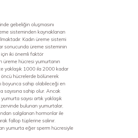
minde gebeliğin oluşmasını
n üreme sisteminden kaynaklanan
rılmaktadır. Kadın üreme sistemi
alar sonucunda üreme sisteminin
için iki önemli faktör
dın üreme hücresi yumurtanın
ikte yaklaşık 1000 ila 2000 kadar
 öncü hücrelerde bölünerek
tı boyunca sahip olabileceği en
ta sayısına sahip olur. Ancak
yumurta sayısı artık yaklaşık
rezervinde bulunan yumurtalar,
fından salgılanan hormonlar ile
k fallop tüplerine salınır.
lınan yumurta eğer sperm hücresiyle