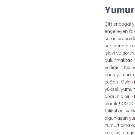
Yumurta
Çiftler doğal 
engelleyen fak
sorunlardan do
son derece kar
işlevi ve görev
bulunmaktadır.
varlığıdır. Kı
öncü yumurta 
çoğalır. Öyle 
yüksek yumurta
doğumla birlik
olarak 500.000
folikül adı ver
olgunlaşan yumu
Yumurtlama adı
karşılaşırsa ge