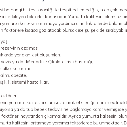
i herhangi bir test aracılığı ile tespit edilemediği için en çok me
sini etkileyen faktörler konusudur. Yumurta kalitesini olumsuz bir
 yumurta kalitesini artırmaya yardımcı olan faktörlerde bulunmak
 faktörlere kısaca göz atacak olursak ise şu şekilde sıralayabilir
 yaş,
rezervinin azalması,
ıklarda yer alan kist oluşumları,
ozis ya da diğer adı ile Çikolata kisti hastalığı,
 alkol kullanımı,
 alımı, obezite,
şıklık sistemi hastalıkları,
aktörler,
erin yumurta kalitesini olumsuz olarak etkilediği tahmin edilmekte
ıyorsa ya da tüp bebek tedavisine başlamaya karar vermiş ise y
 faktörleri hayatından çıkarmalıdır. Ayrıca yumurta kalitesini olu
murta kalitesini arttırmaya yardımcı faktörlerde bulunmaktadır