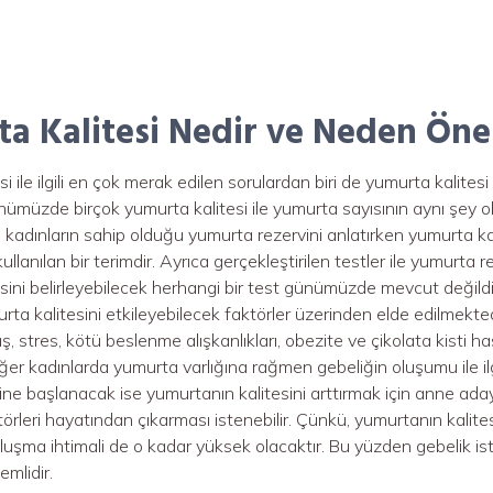
a Kalitesi Nedir ve Neden Öne
i ile ilgili en çok merak edilen sorulardan biri de yumurta kalites
nümüzde birçok yumurta kalitesi ile yumurta sayısının aynı şey
 kadınların sahip olduğu yumurta rezervini anlatırken yumurta kal
kullanılan bir terimdir. Ayrıca gerçekleştirilen testler ile yumurt
ini belirleyebilecek herhangi bir test günümüzde mevcut değildir. Yu
urta kalitesini etkileyebilecek faktörler üzerinden elde edilmekt
aş, stres, kötü beslenme alışkanlıkları, obezite ve çikolata kisti hast
ğer kadınlarda yumurta varlığına rağmen gebeliğin oluşumu ile ilgi
ne başlanacak ise yumurtanın kalitesini arttırmak için anne aday
örleri hayatından çıkarması istenebilir. Çünkü, yumurtanın kalites
oluşma ihtimali de o kadar yüksek olacaktır. Bu yüzden gebelik ist
emlidir.