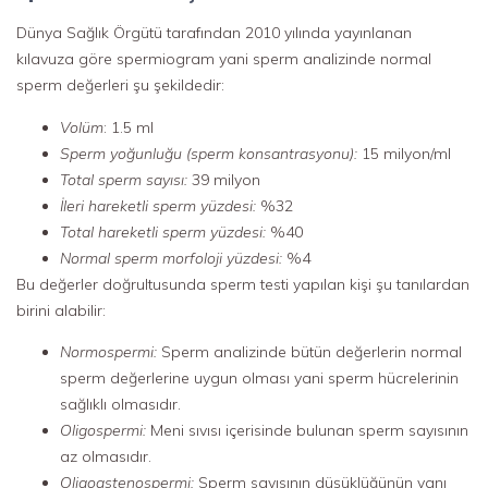
Dünya Sağlık Örgütü tarafından 2010 yılında yayınlanan
kılavuza göre spermiogram yani sperm analizinde normal
sperm değerleri şu şekildedir:
Volüm
: 1.5 ml
Sperm yoğunluğu (sperm konsantrasyonu):
15 milyon/ml
Total sperm sayısı:
39 milyon
İleri hareketli sperm yüzdesi:
%32
Total hareketli sperm yüzdesi:
%40
Normal sperm morfoloji yüzdesi:
%4
Bu değerler doğrultusunda sperm testi yapılan kişi şu tanılardan
birini alabilir:
Normospermi:
Sperm analizinde bütün değerlerin normal
sperm değerlerine uygun olması yani sperm hücrelerinin
sağlıklı olmasıdır.
Oligospermi:
Meni sıvısı içerisinde bulunan sperm sayısının
az olmasıdır.
Oligoastenospermi:
Sperm sayısının düşüklüğünün yanı