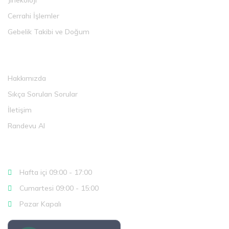
Jinekoloji
Cerrahi İşlemler
Gebelik Takibi ve Doğum
Faydalı Linkler
Hakkımızda
Sıkça Sorulan Sorular
İletişim
Randevu Al
Çalışma Saatlerimiz
Hafta içi 09:00 - 17:00
Cumartesi 09:00 - 15:00
Pazar Kapalı