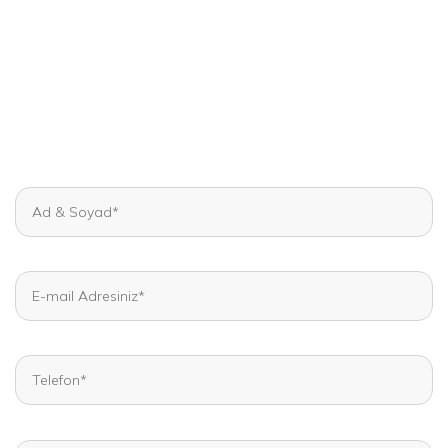
Hemen Bilgi Al
Kadın Hastalıkları ve Tüp Bebek konularında uzman
doktor kadromuz ve ekibimizle yanınızdayız