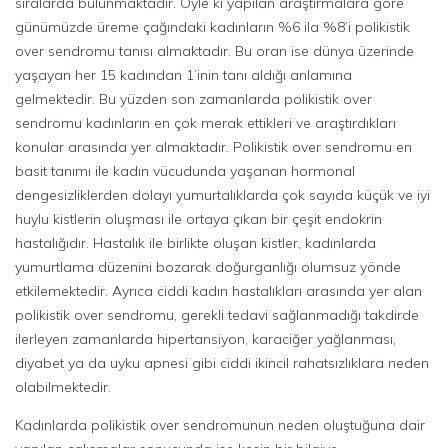
sıralarda bulunmaktadır. Öyle ki yapılan araştırmalara göre
günümüzde üreme çağındaki kadınların %6 ila %8’i polikistik
over sendromu tanısı almaktadır. Bu oran ise dünya üzerinde
yaşayan her 15 kadından 1’inin tanı aldığı anlamına
gelmektedir. Bu yüzden son zamanlarda polikistik over
sendromu kadınların en çok merak ettikleri ve araştırdıkları
konular arasında yer almaktadır. Polikistik over sendromu en
basit tanımı ile kadın vücudunda yaşanan hormonal
dengesizliklerden dolayı yumurtalıklarda çok sayıda küçük ve iyi
huylu kistlerin oluşması ile ortaya çıkan bir çeşit endokrin
hastalığıdır. Hastalık ile birlikte oluşan kistler, kadınlarda
yumurtlama düzenini bozarak doğurganlığı olumsuz yönde
etkilemektedir. Ayrıca ciddi kadın hastalıkları arasında yer alan
polikistik over sendromu, gerekli tedavi sağlanmadığı takdirde
ilerleyen zamanlarda hipertansiyon, karaciğer yağlanması,
diyabet ya da uyku apnesi gibi ciddi ikincil rahatsızlıklara neden
olabilmektedir.
Kadınlarda polikistik over sendromunun neden oluştuğuna dair