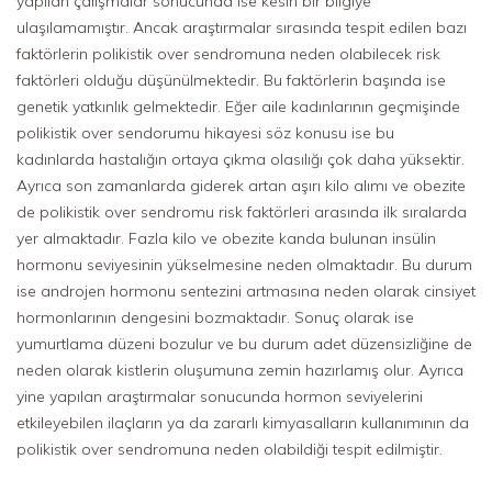
yapılan çalışmalar sonucunda ise kesin bir bilgiye
ulaşılamamıştır. Ancak araştırmalar sırasında tespit edilen bazı
faktörlerin polikistik over sendromuna neden olabilecek risk
faktörleri olduğu düşünülmektedir. Bu faktörlerin başında ise
genetik yatkınlık gelmektedir. Eğer aile kadınlarının geçmişinde
polikistik over sendorumu hikayesi söz konusu ise bu
kadınlarda hastalığın ortaya çıkma olasılığı çok daha yüksektir.
Ayrıca son zamanlarda giderek artan aşırı kilo alımı ve obezite
de polikistik over sendromu risk faktörleri arasında ilk sıralarda
yer almaktadır. Fazla kilo ve obezite kanda bulunan insülin
hormonu seviyesinin yükselmesine neden olmaktadır. Bu durum
ise androjen hormonu sentezini artmasına neden olarak cinsiyet
hormonlarının dengesini bozmaktadır. Sonuç olarak ise
yumurtlama düzeni bozulur ve bu durum adet düzensizliğine de
neden olarak kistlerin oluşumuna zemin hazırlamış olur. Ayrıca
yine yapılan araştırmalar sonucunda hormon seviyelerini
etkileyebilen ilaçların ya da zararlı kimyasalların kullanımının da
polikistik over sendromuna neden olabildiği tespit edilmiştir.