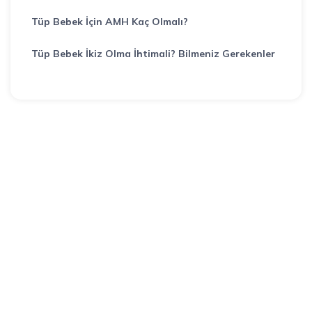
Tüp Bebek İçin AMH Kaç Olmalı?
Tüp Bebek İkiz Olma İhtimali? Bilmeniz Gerekenler
Bir sorunuz mu var?
Uzmanlarımız aklınızdaki soruları yanıtlamaktan
mutluluk duyar.
0 (534) 450 00 43
info@kalembebek.com