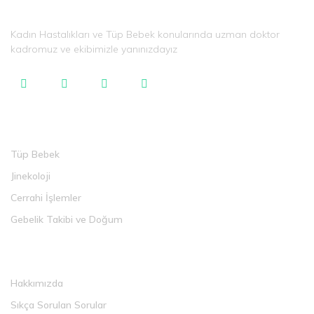
Kadın Hastalıkları ve Tüp Bebek konularında uzman doktor
kadromuz ve ekibimizle yanınızdayız
Tedaviler
Tüp Bebek
Jinekoloji
Cerrahi İşlemler
Gebelik Takibi ve Doğum
Faydalı Linkler
Hakkımızda
Sıkça Sorulan Sorular