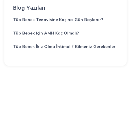
Blog Yazıları
Tüp Bebek Tedavisine Kaçıncı Gün Başlanır?
Tüp Bebek İçin AMH Kaç Olmalı?
Tüp Bebek İkiz Olma İhtimali? Bilmeniz Gerekenler
Bir sorunuz mu var?
Uzmanlarımız aklınızdaki soruları yanıtlamaktan
mutluluk duyar.
0 (534) 450 00 43
info@kalembebek.com