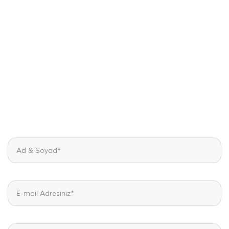
Hemen Bilgi Al
Kadın Hastalıkları ve Tüp Bebek konularında uzman
doktor kadromuz ve ekibimizle yanınızdayız