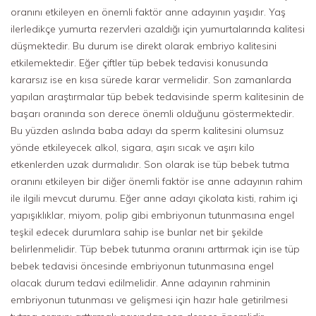
oranını etkileyen en önemli faktör anne adayının yaşıdır. Yaş
ilerledikçe yumurta rezervleri azaldığı için yumurtalarında kalitesi
düşmektedir. Bu durum ise direkt olarak embriyo kalitesini
etkilemektedir. Eğer çiftler tüp bebek tedavisi konusunda
kararsız ise en kısa sürede karar vermelidir. Son zamanlarda
yapılan araştırmalar tüp bebek tedavisinde sperm kalitesinin de
başarı oranında son derece önemli olduğunu göstermektedir.
Bu yüzden aslında baba adayı da sperm kalitesini olumsuz
yönde etkileyecek alkol, sigara, aşırı sıcak ve aşırı kilo
etkenlerden uzak durmalıdır. Son olarak ise tüp bebek tutma
oranını etkileyen bir diğer önemli faktör ise anne adayının rahim
ile ilgili mevcut durumu. Eğer anne adayı çikolata kisti, rahim içi
yapışıklıklar, miyom, polip gibi embriyonun tutunmasına engel
teşkil edecek durumlara sahip ise bunlar net bir şekilde
belirlenmelidir. Tüp bebek tutunma oranını arttırmak için ise tüp
bebek tedavisi öncesinde embriyonun tutunmasına engel
olacak durum tedavi edilmelidir. Anne adayının rahminin
embriyonun tutunması ve gelişmesi için hazır hale getirilmesi