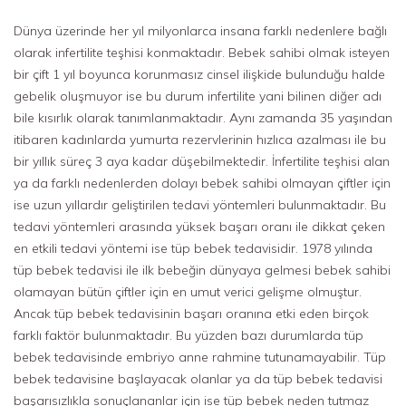
Dünya üzerinde her yıl milyonlarca insana farklı nedenlere bağlı
olarak infertilite teşhisi konmaktadır. Bebek sahibi olmak isteyen
bir çift 1 yıl boyunca korunmasız cinsel ilişkide bulunduğu halde
gebelik oluşmuyor ise bu durum infertilite yani bilinen diğer adı
bile kısırlık olarak tanımlanmaktadır. Aynı zamanda 35 yaşından
itibaren kadınlarda yumurta rezervlerinin hızlıca azalması ile bu
bir yıllık süreç 3 aya kadar düşebilmektedir. İnfertilite teşhisi alan
ya da farklı nedenlerden dolayı bebek sahibi olmayan çiftler için
ise uzun yıllardır geliştirilen tedavi yöntemleri bulunmaktadır. Bu
tedavi yöntemleri arasında yüksek başarı oranı ile dikkat çeken
en etkili tedavi yöntemi ise tüp bebek tedavisidir. 1978 yılında
tüp bebek tedavisi ile ilk bebeğin dünyaya gelmesi bebek sahibi
olamayan bütün çiftler için en umut verici gelişme olmuştur.
Ancak tüp bebek tedavisinin başarı oranına etki eden birçok
farklı faktör bulunmaktadır. Bu yüzden bazı durumlarda tüp
bebek tedavisinde embriyo anne rahmine tutunamayabilir. Tüp
bebek tedavisine başlayacak olanlar ya da tüp bebek tedavisi
başarısızlıkla sonuçlananlar için ise tüp bebek neden tutmaz