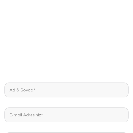
Hemen Bilgi Al
Kadın Hastalıkları ve Tüp Bebek konularında uzman
doktor kadromuz ve ekibimizle yanınızdayız