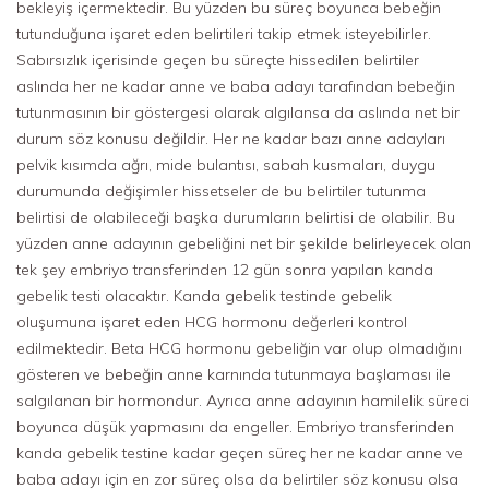
bekleyiş içermektedir. Bu yüzden bu süreç boyunca bebeğin
tutunduğuna işaret eden belirtileri takip etmek isteyebilirler.
Sabırsızlık içerisinde geçen bu süreçte hissedilen belirtiler
aslında her ne kadar anne ve baba adayı tarafından bebeğin
tutunmasının bir göstergesi olarak algılansa da aslında net bir
durum söz konusu değildir. Her ne kadar bazı anne adayları
pelvik kısımda ağrı, mide bulantısı, sabah kusmaları, duygu
durumunda değişimler hissetseler de bu belirtiler tutunma
belirtisi de olabileceği başka durumların belirtisi de olabilir. Bu
yüzden anne adayının gebeliğini net bir şekilde belirleyecek olan
tek şey embriyo transferinden 12 gün sonra yapılan kanda
gebelik testi olacaktır. Kanda gebelik testinde gebelik
oluşumuna işaret eden HCG hormonu değerleri kontrol
edilmektedir. Beta HCG hormonu gebeliğin var olup olmadığını
gösteren ve bebeğin anne karnında tutunmaya başlaması ile
salgılanan bir hormondur. Ayrıca anne adayının hamilelik süreci
boyunca düşük yapmasını da engeller. Embriyo transferinden
kanda gebelik testine kadar geçen süreç her ne kadar anne ve
baba adayı için en zor süreç olsa da belirtiler söz konusu olsa