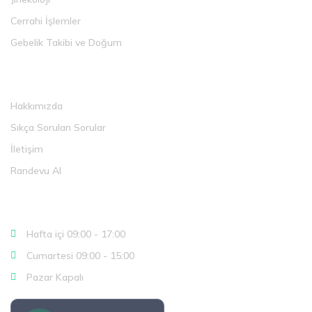
Cerrahi İşlemler
Gebelik Takibi ve Doğum
Faydalı Linkler
Hakkımızda
Sıkça Sorulan Sorular
İletişim
Randevu Al
Çalışma Saatlerimiz
Hafta içi 09:00 - 17:00
Cumartesi 09:00 - 15:00
Pazar Kapalı